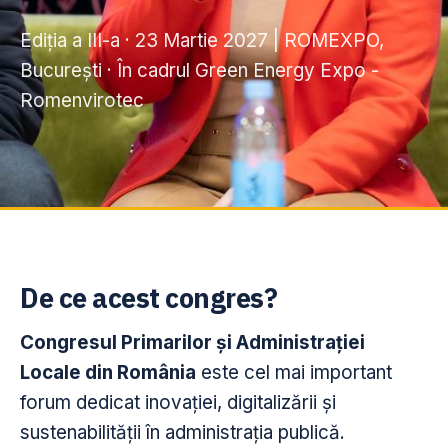
Ediția a III-a · 23 Martie 2027 | ROMEXPO,
București · În cadrul Green Energy Expo -
Romenvirotec
De ce acest congres?
Congresul Primarilor și Administrației
Locale din România
este cel mai important
forum dedicat inovației, digitalizării și
sustenabilității în administrația publică.